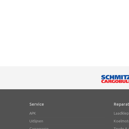
Service
Reparat
APK
Laadkle
Uitlijnen
Koelmot
Carrosserie
Trucks 