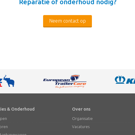
Reparatie of onderhoud nodig?
Neem contact op
ies & Onderhoud
Over ons
ppen
Organisatie
oren
Vacatures
& Aanhangwagen