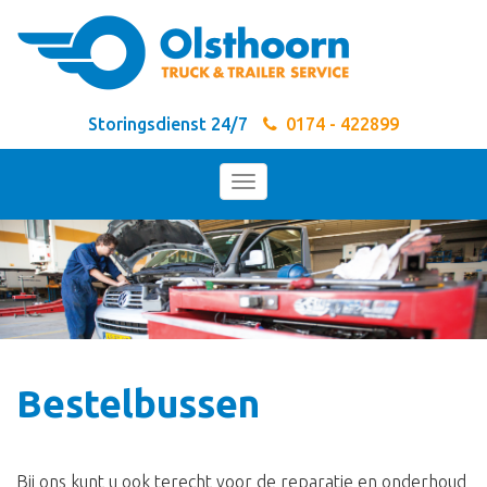
Storingsdienst 24/7
0174 - 422899
Toggle
navigation
Bestelbussen
Bij ons kunt u ook terecht voor de reparatie en onderhoud