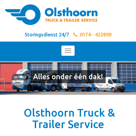
Storingsdienst 24/7
0174 - 422899
Toggle
navigation
Alles onder één dak!
Olsthoorn Truck &
Trailer Service